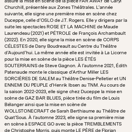
assure la mise en scène de la pièce FAR AWAY de Caryl
Churchill, présentée aux Zones Théâtrales. L’année
suivante, elle signe une première mise en scène chez
Duceppe, celle d’OSLO de J.T. Rogers. Elle y dirigera par la
suite les spectacles ROSE ET LA MACHINE de Maude
Laurendeau (2021) et PÉTROLE de François Archambault
(2022). En 2020, elle signe la mise en scène de CORPS
CÉLESTES de Dany Boudreault au Centre du Théâtre
d’Aujourd’hui. La même année elle est invitée à La Licorne
pour la mise en scène de la pièce LES ÉTÉS
SOUTERRAINS de Steve Gagnon. À l’automne 2021, Édith
Patenaude monte le classique d’Arthur Miller LES
SORCIÈRES DE SALEM au Théâtre Denise-Pelletier et UN
ENNEMI DU PEUPLE d’Henrik Ibsen au TNM. Au cours de
la saison 2022-2023, elle signe chez Duceppe la mise en
scène de GAZ BAR BLUES, pièce tirée du film de Louis
Bélanger ainsi que la mise en scène de
WOLLSTONECRAFT de Sarah Berthiaume au Théâtre de
Quat’Sous. À l’automne 2023, elle signe sa première mise
en scène à ESPACE GO avec la pièce TREMBLEMENTS
de Christophe Morris, puis monte LE PÈRE de Florian