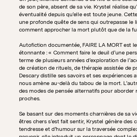
de son père, absent de sa vie. Krystel réalise qu
éventualité depuis qu’elle est toute jeune. Cet
une profonde quête de sens qui outrepasse le lien
comment approcher la mort plutôt que de la fui
Autofiction documentée, FAIRE LA MORT est le 
étonnante : « Comment faire le deuil d’une per
terme de plusieurs années d’exploration de l’a
de création de rituels, de thérapie assistée de 
Descary distille ses savoirs et ses expériences
nous amène au-delà du tabou de la mort. L’aut
des modes de pensée alternatifs pour aborder no
proches.
Se basant sur des moments charnières de sa vie
êtres chers s’est fait sentir, Krystel génère de
tendresse et d’humour sur la traversée complexe
parvenir, elle introduit un personnage dont le 