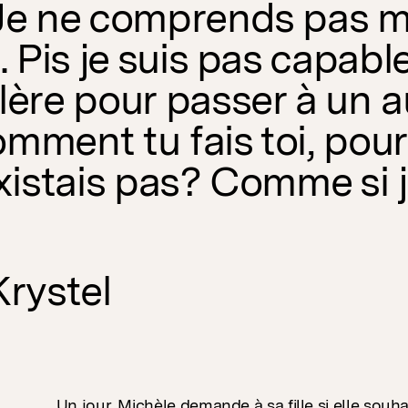
Je ne comprends pas 
i. Pis je suis pas capabl
lère pour passer à un a
mment tu fais toi, pour
existais pas? Comme si j’
Krystel
Un jour, Michèle demande à sa fille si elle souh