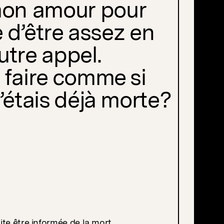
mon amour pour
e d’être assez en
utre appel.
 faire comme si
étais déjà morte?
aite être informée de la mort