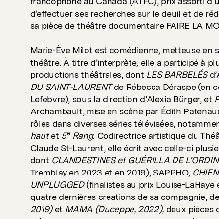
francophone au Canada (ATFC), prix assorti d’u
d’effectuer ses recherches sur le deuil et de r
sa pièce de théâtre documentaire FAIRE LA MO
Marie-Ève Milot est comédienne, metteuse en sc
théâtre. À titre d’interprète, elle a participé à p
productions théâtrales, dont
LES BARBELÉS
d’
DU SAINT-LAURENT
de Rébecca Déraspe (en c
Lefebvre), sous la direction d’Alexia Bürger, et
Archambault, mise en scène par Édith Patenaud
rôles dans diverses séries télévisées, notamm
e
haut
et
5
Rang
. Codirectrice artistique du Thé
Claude St-Laurent, elle écrit avec celle-ci plusie
dont
CLANDESTINES et GUÉRILLA DE L’ORDIN
Tremblay en 2023 et en 2019), SAPPHO,
CHIEN
UNPLUGGED
(finalistes au prix Louise-LaHaye e
quatre dernières créations de sa compagnie, 
2019)
et
MAMA (Duceppe, 2022),
deux pièces 