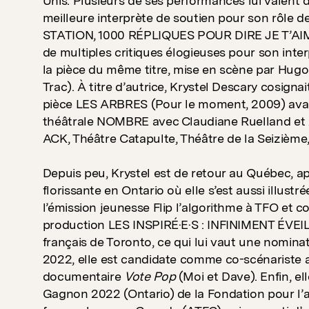
Unis. Plusieurs de ses performances lui valent 
meilleure interprète de soutien pour son rôle 
STATION, 1000 RÉPLIQUES POUR DIRE JE T’AIME 
de multiples critiques élogieuses pour son inte
la pièce du même titre, mise en scène par Hugo
Trac). À titre d’autrice, Krystel Descary cosigna
pièce LES ARBRES (Pour le moment, 2009) avan
théâtrale NOMBRE avec Claudiane Ruelland et 
ACK, Théâtre Catapulte, Théâtre de la Seizième,
Depuis peu, Krystel est de retour au Québec, apr
florissante en Ontario où elle s’est aussi illu
l’émission jeunesse Flip l’algorithme à TFO et
production LES INSPIRÉ·E·S : INFINIMENT ÉVEIL
français de Toronto, ce qui lui vaut une nomin
2022, elle est candidate comme co-scénariste 
documentaire
Vote Pop
(Moi et Dave). Enfin, ell
Gagnon 2022 (Ontario) de la Fondation pour l