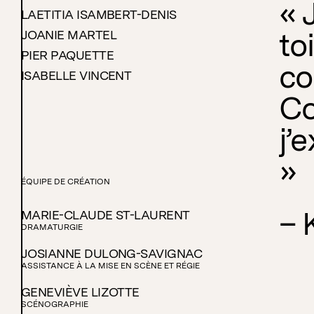
« 
LAETITIA ISAMBERT-DENIS
to
JOANIE MARTEL
PIER PAQUETTE
co
ISABELLE VINCENT
Co
j’
»
ÉQUIPE DE CRÉATION
– 
MARIE-CLAUDE ST-LAURENT
DRAMATURGIE
JOSIANNE DULONG-SAVIGNAC
ASSISTANCE À LA MISE EN SCÈNE ET RÉGIE
GENEVIÈVE LIZOTTE
SCÉNOGRAPHIE