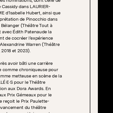
des nominations, dont celle de
de Cassidy dans LAURIER-
d’Isabelle Hubert, ainsi que
rprétation de Pinocchio dans
 Bélanger (Théâtre Tout à
it avec Édith Patenaude la
t de cocréer l’expérience
Alexandrine Warren (Théâtre
 2018 et 2023).
ès avoir bâti une carrière
strée comme chroniqueuse pour
 comme metteuse en scène de la
LÉ·E·S pour le Théâtre
ation aux Dora Awards. En
aux Prix Gémeaux pour le
e reçoit le Prix Paulette-
’avancement du théâtre