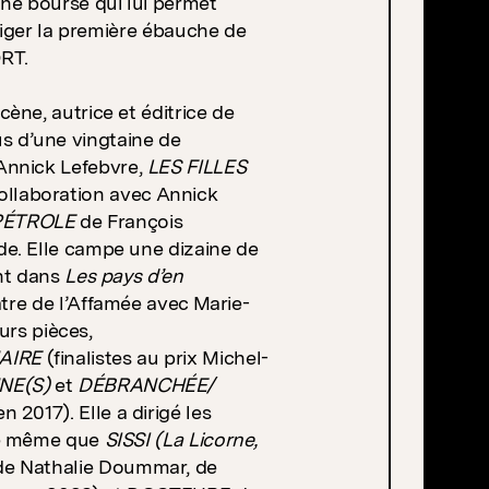
ne bourse qui lui permet
édiger la première ébauche de
RT.
ène, autrice et éditrice de
lus d’une vingtaine de
Annick Lefebvre,
LES
FILLES
ollaboration avec Annick
PÉTROLE
de François
e. Elle campe une dizaine de
ent dans
Les pays d’en
âtre de l’Affamée avec Marie-
urs pièces,
AIRE
(finalistes au prix Michel-
NE(S)
et
DÉBRANCHÉE/​
n 2017). Elle a dirigé les
de même que
SISSI
(La Licorne,
de Nathalie Doummar, de