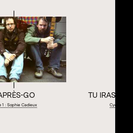
’APRÈS-GO
TU IRAS LA 
e 1 : Sophie Cadieux
Cycle 1 : So