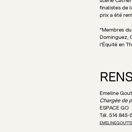
scène Catheri
finalistes de
prix a été re
*Membres du 
Dominguez, G
l’Équité en Th
REN
Emeline Gout
Chargée de pr
ESPACE GO
Tél. 514 845-
EMELINEGOUTT