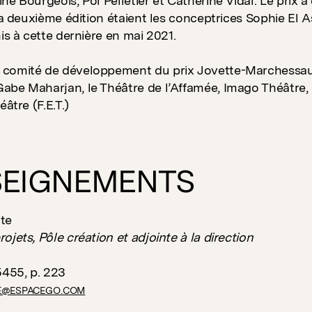
ne Bourgeois, Pol Pelletier et Catherine Vidal. Le prix a
 la deuxième édition étaient les conceptrices Sophie El
mis à cette dernière en mai 2021.
comité de développement du prix Jovette-Marchessault
abe Maharjan, le Théâtre de l’Affamée, Imago Théâtre
éâtre (F.E.T.)
SEIGNEMENTS
te
ojets, Pôle création et adjointe à la direction
5455, p. 223
E@ESPACEGO.COM