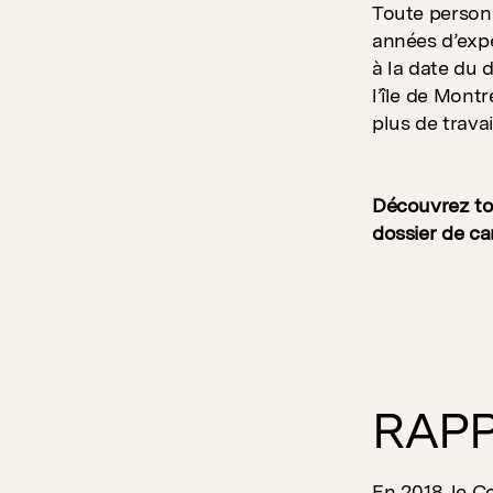
Toute personn
années d’exp
à la date du d
l’île de Mont
plus de travail
Découvrez tou
dossier de ca
RAPP
En 2018, le C