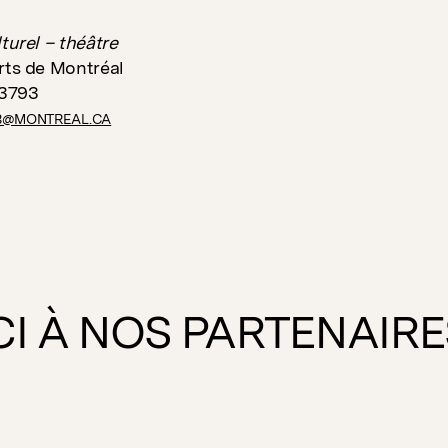
turel – théâtre
rts de Montréal
-3793
E3@MONTREAL.CA
I À NOS PARTENAIRE