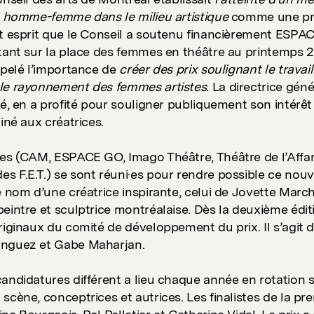
é homme-femme dans le milieu artistique
comme une pri
t esprit que le Conseil a soutenu financièrement ESPAC
tant sur la place des femmes en théâtre au printemps 2
ppelé l’importance de
créer des prix soulignant le travai
le rayonnement des femmes artistes.
La directrice gén
lé, en a profité pour souligner publiquement son intérêt
iné aux créatrices.
es (CAM, ESPACE GO, Imago Théâtre, Théâtre de l’Affam
 F.E.T.) se sont réuni·es pour rendre possible ce nouv
e nom d’une créatrice inspirante, celui de Jovette Marc
eintre et sculptrice montréalaise. Dès la deuxième édi
riginaux du comité de développement du prix. Il s’agit 
nguez et Gabe Maharjan.
andidatures différent a lieu chaque année en rotation sur
scène, conceptrices et autrices. Les finalistes de la pr