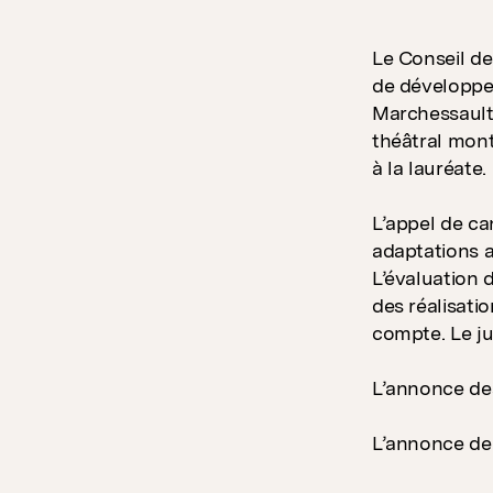
Le Conseil d
de développem
Marchessault 
théâtral mont
à la lauréate.
L’appel de ca
adaptations a
L’évaluation d
des réalisati
compte. Le jur
L’annonce des 
L’annonce de 