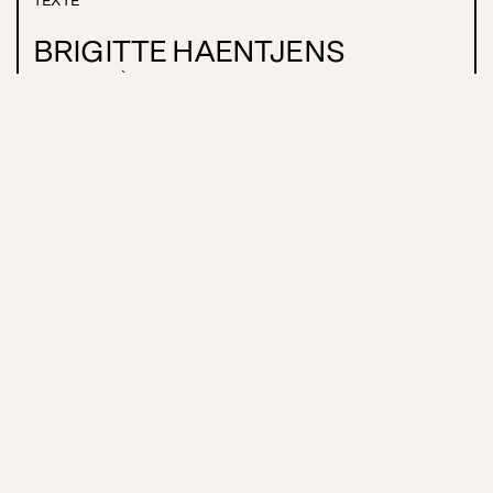
BRIGITTE HAENTJENS
MISE EN SCÈNE
AVEC
MARC BÉLAND
NORMAND CANAC-MARQUIS
PATRICE COQUEREAU
SYLVIE DRAPEAU
DAVID LA HAYE
ISABELLE VINCENT