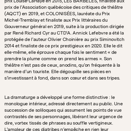
prix Louise-LaHaye en 2015, LES BARBELÉS, finaliste aux
prix de l’Association québécoise des critiques de théâtre
(AQCT) en 2019, et COLONISÉES
,
lauréate du Prix
Michel-Tremblay et finaliste aux Prix littéraires du
Gouverneur général en 2019, suite à la production dirigée
par René Richard Cyr au CTD’A. Annick Lefebvre a été la
protégée de l’auteur Olivier Choinière au prix Siminovitch
2014 et finaliste de ce prix prestigieux en 2020. Elle le dit
elle-même, elle éprouve chaque fois le sentiment « de
prendre la plume comme on prend les armes ». Son
théâtre n’est pas de ceux, anodins, qu’on fréquente à la
manière d’un touriste. Elle dégoupille ses pièces en
s’investissant à fond, dans son cœur et dans ses tripes.
La dramaturge a développé une forme distinctive : le
monologue intérieur, adressé directement au public. Une
succession de soliloques qui assument les points de vue
contrastés de ses personnages, libérant leur urgence de
dire, vortex tissés de phrases au souffle vertigineux.
L’ampleur de ces diatribes n’empêche en rien leur