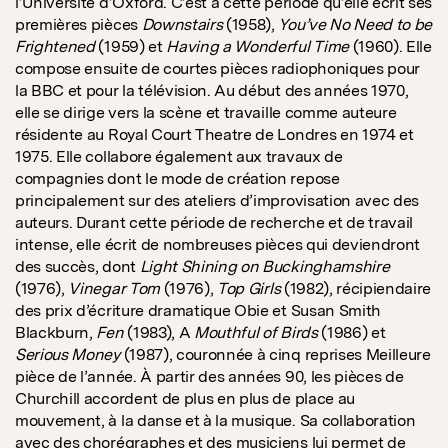
l’Université d’Oxford. C’est à cette période qu’elle écrit ses
premières pièces
Downstairs
(1958),
You’ve No Need to be
Frightened
(1959) et
Having a Wonderful Time
(1960). Elle
compose ensuite de courtes pièces radiophoniques pour
la BBC et pour la télévision. Au début des années 1970,
elle se dirige vers la scène et travaille comme auteure
résidente au Royal Court Theatre de Londres en 1974 et
1975. Elle collabore également aux travaux de
compagnies dont le mode de création repose
principalement sur des ateliers d’improvisation avec des
auteurs. Durant cette période de recherche et de travail
intense, elle écrit de nombreuses pièces qui deviendront
des succès, dont
Light Shining on Buckinghamshire
(1976),
Vinegar Tom
(1976),
Top Girls
(1982), récipiendaire
des prix d’écriture dramatique Obie et Susan Smith
Blackburn,
Fen
(1983), A
Mouthful of Birds
(1986) et
Serious Money
(1987), couronnée à cinq reprises Meilleure
pièce de l’année. À partir des années 90, les pièces de
Churchill accordent de plus en plus de place au
mouvement, à la danse et à la musique. Sa collaboration
avec des chorégraphes et des musiciens lui permet de