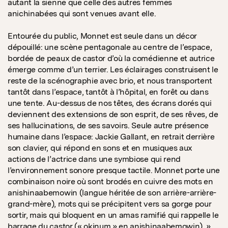
autant la sienne que celle des autres femmes
anichinabées qui sont venues avant elle.
Entourée du public, Monnet est seule dans un décor
dépouillé: une scène pentagonale au centre de l’espace,
bordée de peaux de castor d’où la comédienne et autrice
émerge comme d’un terrier. Les éclairages construisent le
reste de la scénographie avec brio, et nous transportent
tantôt dans l’espace, tantôt à l’hôpital, en forêt ou dans
une tente. Au-dessus de nos têtes, des écrans dorés qui
deviennent des extensions de son esprit, de ses rêves, de
ses hallucinations, de ses savoirs. Seule autre présence
humaine dans l’espace: Jackie Gallant, en retrait derrière
son clavier, qui répond en sons et en musiques aux
actions de l’actrice dans une symbiose qui rend
l’environnement sonore presque tactile. Monnet porte une
combinaison noire où sont brodés en cuivre des mots en
anishinaabemowin (langue héritée de son arrière-arrière-
grand-mère), mots qui se précipitent vers sa gorge pour
sortir, mais qui bloquent en un amas ramifié qui rappelle le
barrage du castor (« okinum » en anishinaabemowin). »