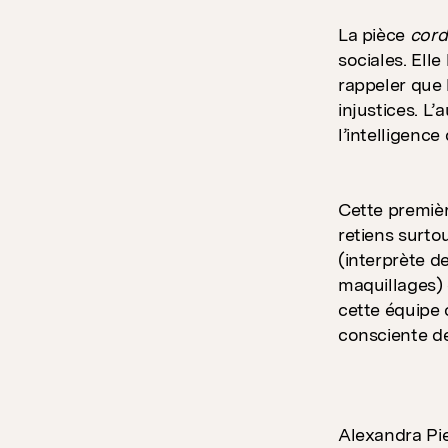
La pièce
cord
sociales. Ell
rappeler que 
injustices. L
l’intelligence
Cette premiè
retiens surto
(interprète d
maquillages) 
cette équipe 
consciente de 
Alexandra Pi