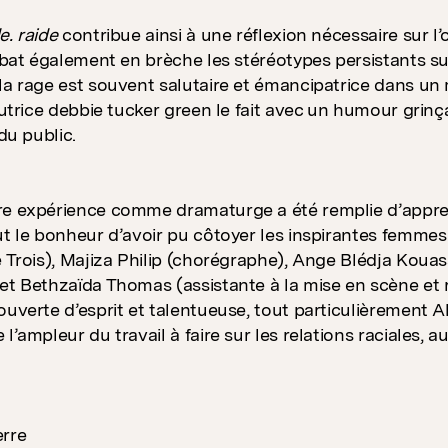
e. raide
contribue ainsi à une réflexion nécessaire sur l
e bat également en brèche les stéréotypes persistants su
la rage est souvent salutaire et émancipatrice dans un 
’autrice debbie tucker green le fait avec un humour gri
 du public.
re expérience comme dramaturge a été remplie d’appren
ut le bonheur d’avoir pu côtoyer les inspirantes femm
e Trois), Majiza Philip (chorégraphe), Ange Blédja Kouas
et Bethzaïda Thomas (assistante à la mise en scène et
ouverte d’esprit et talentueuse, tout particulièrement A
l’ampleur du travail à faire sur les relations raciales, 
erre