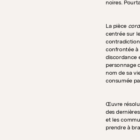
noires. Pourt
La pièce
cord
centrée sur l
contradiction
confrontée à
discordance e
personnage de
nom de sa vie
consumée par
Œuvre résolum
des dernières
et les commun
prendre à bra