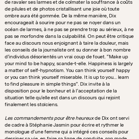
de ravaler ses larmes et de colmater la souffrance à coûts
de pilules et de photos cristallisant une joie où toute
ombre aura été gommée. De la même manière, Dix
encourageait à sourire pour ne pas se noyer dans un
océan de larmes, à ne pas se prendre trop au sérieux, à ne
pas se morfondre dans la culpabilité. On peut être critique
face au discours nous enjoignant à taire la douleur, mais
les conseils de la journaliste ont su donner à bon nombre
d’individus désorientés un vrai coup de fouet. “Make up
your mind to be happy, scande-t-elle. Happiness is largely
a matter of self-hypnotism. You can think yourself happy
or you can think yourself miserable. It is up to you… learn
to find pleasure in simple things”. Dix invite à la
disposition pour le bonheur et à l’acceptation de la
situation telle qu’elle est dans un discours qui rejoint
finalement les stoïciens.
Les commandements pour être heureux
de Dix ont servi
de cadre à Stéphanie Jasmin pour écrire et rythmer le
monologue d’une femme qui a intégré ces conseils pour
dessiner sa vie, en faire sa ligne de conduite, son mode