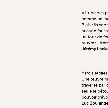
« L’une des p
comme un inco
Blais : ils so
aucune fausse
un tour de fo
œuvres litté
Jérémy Laniel
«Trois étoile
Une œuvre mon
traversé par 
seule le déto
pouvoir d’évo
Luc Boulange