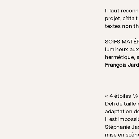
Il faut recon
projet, c’étai
textes non th
SOIFS MATÉRI
lumineux aux 
hermétique, s
François Jar
« 4 étoiles ½
Défi de taille
adaptation de
Il est imposs
Stéphanie Jas
mise en scène