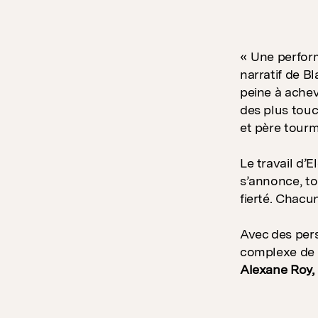
« Une perform
narratif de B
peine à achev
des plus touc
et père tourm
Le travail d’
s’annonce, to
fierté. Chacu
Avec des pers
complexe de r
Alexane Roy,