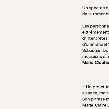
Un spectacle 
de la romanci
Les personnage
extrêmement d
d’interprètes
d’Emmanuel S
Sébastien Dod
musiciens et
Mario Cloutier
« Un projet f
aisance, mais 
Son phrasé mé
Marie-Claire 