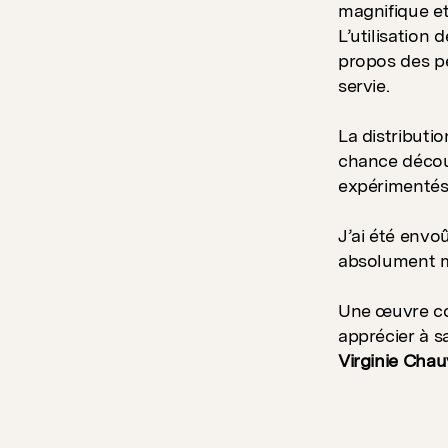
magnifique et
L’utilisation 
propos des p
servie.
La distribut
chance découv
expérimentés
J’ai été envo
absolument m
Une œuvre com
apprécier à sa
Virginie Chau