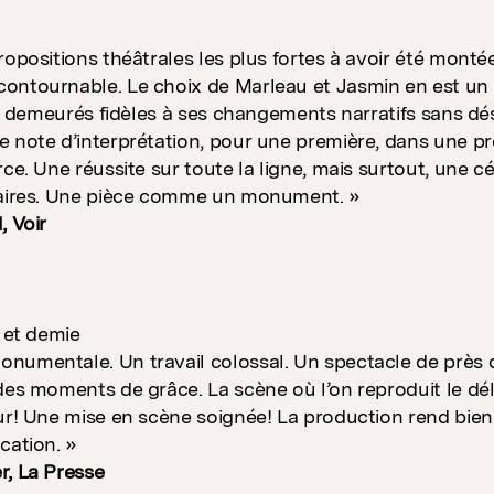
ropositions théâtrales les plus fortes à avoir été mont
ntournable. Le choix de Marleau et Jasmin en est un s
nt demeurés fidèles à ses changements narratifs sans désire
 note d’interprétation, pour une première, dans une pro
rce. Une réussite sur toute la ligne, mais surtout, une 
raires. Une pièce comme un monument. »
, Voir
s et demie
umentale. Un travail colossal. Un spectacle de près d
des moments de grâce. La scène où l’on reproduit le dél
ur! Une mise en scène soignée! La production rend bien
cation. »
r, La Presse