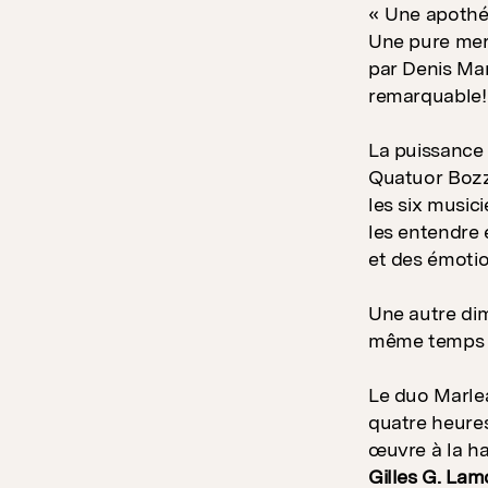
« Une apothé
Une pure mer
par Denis Mar
remarquable!
La puissance
Quatuor Bozzi
les six music
les entendre e
et des émotio
Une autre dim
même temps q
Le duo Marlea
quatre heures
œuvre à la ha
Gilles G. Lam