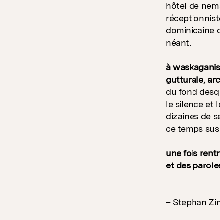
hôtel de nema
réceptionnist
dominicaine d
néant.
à waskaganish
gutturale, ar
du fond desq
le silence et
dizaines de s
ce temps susp
une fois rent
et des paroles
– Stephan Zim