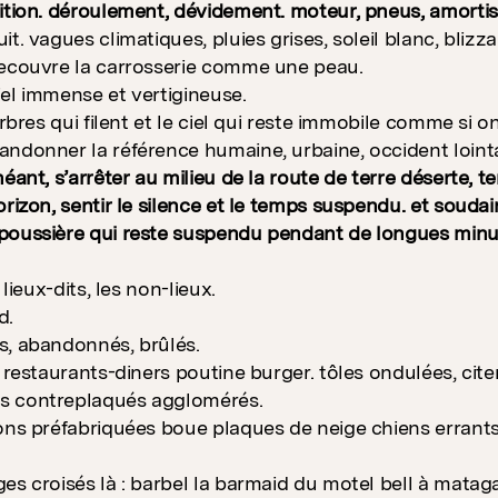
ition. déroulement, dévidement. moteur, pneus, amortis
it. vagues climatiques, pluies grises, soleil blanc, bli
recouvre la carrosserie comme une peau.
el immense et vertigineuse.
arbres qui filent et le ciel qui reste immobile comme si o
ndonner la référence humaine, urbaine, occident loint
néant, s’arrêter au milieu de la route de terre déserte
orizon, sentir le silence et le temps suspendu. et souda
poussière qui reste suspendu pendant de longues minu
 lieux-dits, les non-lieux.
d.
s, abandonnés, brûlés.
t restaurants-diners poutine burger. tôles ondulées, cit
 contreplaqués agglomérés.
ons préfabriquées boue plaques de neige chiens errant
es croisés là : barbel la barmaid du motel bell à matag