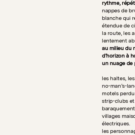
rythme, répét
nappes de bru
blanche qui 
étendue de ci
la route, les 
lentement aba
au milieu du 
d’horizon à h
un nuage de 
les haltes, les
no-man’s-lan
motels perdu
strip-clubs e
baraquements
villages mais
électriques.
les personnag