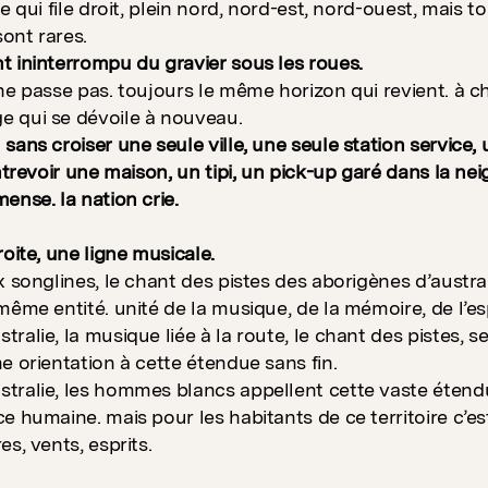
e qui file droit, plein nord, nord-est, nord-ouest, mais to
sont rares.
 ininterrompu du gravier sous les roues.
ne passe pas. toujours le même horizon qui revient. à c
 qui se dévoile à nouveau.
sans croiser une seule ville, une seule station service, 
ntrevoir une maison, un tipi, un pick-up garé dans la nei
ense. la nation crie.
roite, une ligne musicale.
 songlines, le chant des pistes des aborigènes d’australie
même entité. unité de la musique, de la mémoire, de l’esp
ralie, la musique liée à la route, le chant des pistes, 
e orientation à cette étendue sans fin.
ralie, les hommes blancs appellent cette vaste étendue 
 humaine. mais pour les habitants de ce territoire c’est,
s, vents, esprits.