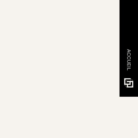
ACCUEIL
NER À
ETTRE