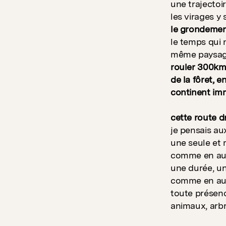
une trajectoir
les virages y 
le grondement
le temps qui 
même paysage
rouler 300km 
de la fôret, e
continent imm
cette route d
je pensais aux
une seule et 
comme en aust
une durée, un
comme en aust
toute présence
animaux, arbre