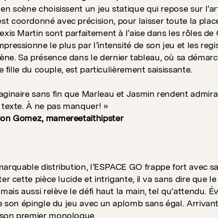
en scène choisissent un jeu statique qui repose sur l’ar
 coordonné avec précision, pour laisser toute la place 
exis Martin sont parfaitement à l’aise dans les rôles de 
pressionne le plus par l’intensité de son jeu et les reg
e. Sa présence dans le dernier tableau, où sa démarch
te fille du couple, est particulièrement saisissante.
aginaire sans fin que Marleau et Jasmin rendent admir
 texte. À ne pas manquer! »
don Gomez, mamereetaithipster
arquable distribution, l’ESPACE GO frappe fort avec sa
ter cette pièce lucide et intrigante, il va sans dire que
 mais aussi relève le défi haut la main, tel qu’attendu. 
re son épingle du jeu avec un aplomb sans égal. Arrivan
son premier monologue.