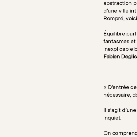
abstraction p
d’une ville i
Rompré, voisi
Équilibre par
fantasmes et 
inexplicable 
Fabien Deglis
« D’entrée de
nécessaire, 
Il s’agit d’un
inquiet.
On comprend 