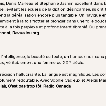
is, Denis Marleau et Stéphanie Jasmin excellent dans la t
el, évitant les écueils de la diction désincarnée, ils ont
end la déréalisation encore plus tangible. On navigue en
semblent à la fois flotter et plonger dans une folie dou
reste à la fois perplexe et profondément ébranlé. Du gran
nonat, RevueJeu.org
l’intelligence, la beauté du texte, un humour noir sans p
e
ux, véritablement une femme du XXI
siècle.
récision hallucinante. La langue est magnifique. Les 
olument redoutable. Avec Sophie Cadieux et Alexis Mart
air, C’est pas trop tôt, Radio-Canada