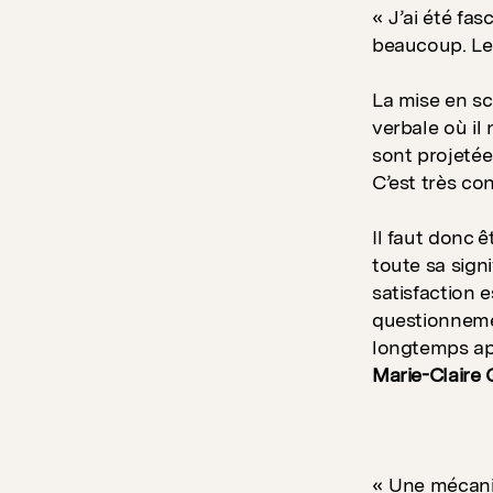
« J’ai été fas
beaucoup. Les
La mise en sc
verbale où il
sont projetée
C’est très co
Il faut donc 
toute sa signi
satisfaction e
questionneme
longtemps apr
Marie-Claire 
« Une mécaniq