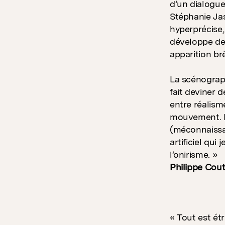
d’un dialogue
Stéphanie Jas
hyperprécise,
développe de 
apparition brè
La scénograph
fait deviner d
entre réalism
mouvement. Le
(méconnaissab
artificiel qui
l’onirisme. »
Philippe Cout
« Tout est étr