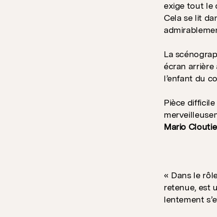
exige tout le
Cela se lit d
admirablement
La scénograph
écran arrière 
l’enfant du c
Pièce diffici
merveilleuse
Mario Cloutie
« Dans le rôl
retenue, est 
lentement s’e