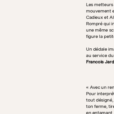
Les metteurs 
mouvement est
Cadieux et Al
Rompré qui im
une même scèn
figure la peti
Un dédale im
au service du
Francois Jar
« Avec un rem
Pour interpré
tout désigné,
ton ferme, ti
en entamant 