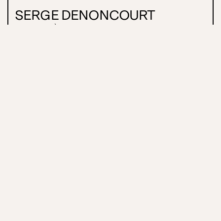
SERGE DENONCOURT
MISE EN SCÈNE
AVEC
PATRICK HIVON
ROBERT LALONDE
JACQUES LAVALLÉE
NORMAND LÉVESQUE
OLIVIER MORIN
RENAUD PARADIS
CARL POLIQUIN
DENIS ROY
DAVID SAVARD