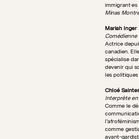
immigrant·es 
Minas Montréa
Mariah Inger
Comédienne e
Actrice depui
canadien. Ell
spécialise da
devenir qui s
les politiques 
Chloé Saintes
I
nterprète en
Comme le démo
communication
l’afroféminis
comme gestion
avant-gardis