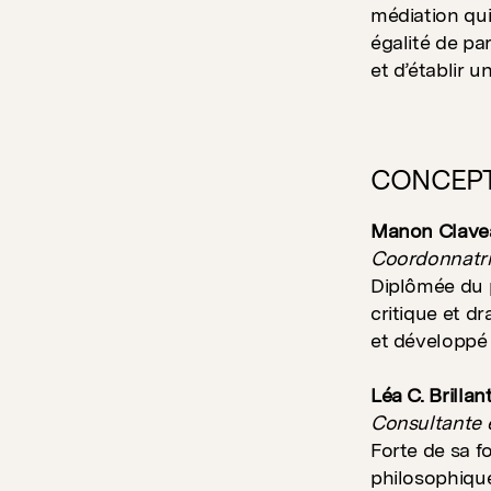
médiation qui
égalité de pa
et d’établir 
CONCEP
Manon Clave
Coordonnatric
Diplômée du 
critique et d
et développé 
Léa C. Brillan
Consultante 
Forte de sa 
philosophique