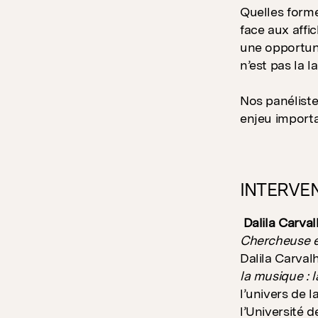
Quelles form
face aux affi
une opportuni
n’est pas la 
Nos panéliste
enjeu importa
INTERVE
Dalila Carva
Chercheuse e
Dalila Carval
la musique : 
l’univers de 
l’Université 