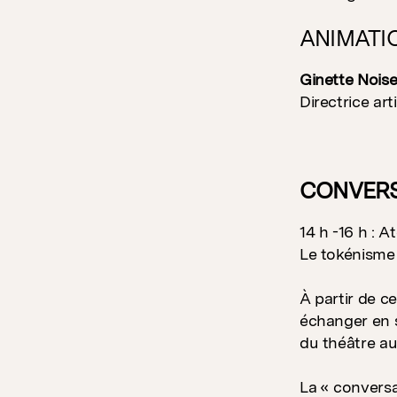
ANIMATI
Ginette Nois
Directrice ar
CONVERS
14 h -16 h : A
Le tokénisme 
À partir de c
échanger en s
du théâtre a
La « conversa