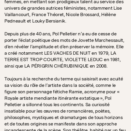
femmes, en mettant son prodigieux talent au service des
univers de grandes autrices féministes, notamment Lise
Vaillancourt, France Théoret, Nicole Brossard, Hélène
Pedneault et Louky Bersianik.
Depuis plus de 40 ans, Pol Pelletier n’a eu de cesse de
porter l’éclat poétique des mots de Jovette Marchessault,
d’en révéler l’amplitude et d’en préserver la mémoire. Elle
a créé notamment LES VACHES DE NUIT en 1979, LA
TERRE EST TROP COURTE, VIOLETTE LEDUC en 1981,
ainsi que LA PÉRIGRIN CHÉRUBINIQUE en 2008.
Toujours à la recherche du terme qui saisirait avec acuité
sa vision du rôle de l’artiste dans la société, comme le
figure son personnage fétiche Ramie, acronyme pour «
Royale artiste mendiante itinérante extatique », Pol
Pelletier a sillonné tous les continents. Sa curiosité
insatiable pour les œuvres de romancières, poètes,
philosophes, mystiques et dramaturges de tous horizons
et de toutes origines se manifeste dans son approche
incandescente de la scène. Son théâtre, habité par un feu