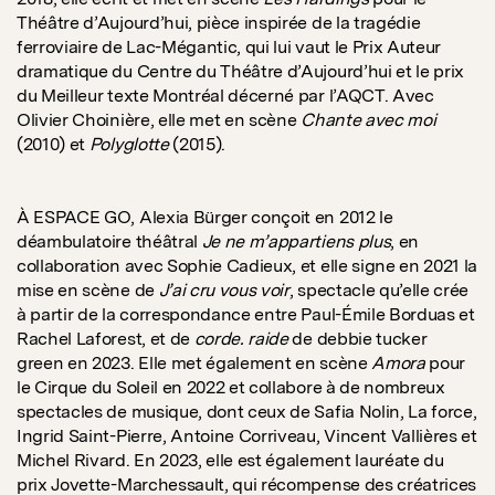
Théâtre d’Aujourd’hui, pièce inspirée de la tragédie
ferroviaire de Lac-Mégantic, qui lui vaut le Prix Auteur
dramatique du Centre du Théâtre d’Aujourd’hui et le prix
du Meilleur texte Montréal décerné par l’AQCT. Avec
Olivier Choinière, elle met en scène
Chante avec moi
(2010) et
Polyglotte
(2015).
À ESPACE GO, Alexia Bürger conçoit en 2012 le
déambulatoire théâtral
Je ne m’appartiens plus
, en
collaboration avec Sophie Cadieux, et elle signe en 2021 la
mise en scène de
J’ai cru vous voir
, spectacle qu’elle crée
à partir de la correspondance entre Paul-Émile Borduas et
Rachel Laforest, et de
corde. raide
de debbie tucker
green en 2023. Elle met également en scène
Amora
pour
le Cirque du Soleil en 2022 et collabore à de nombreux
spectacles de musique, dont ceux de Safia Nolin, La force,
Ingrid Saint-Pierre, Antoine Corriveau, Vincent Vallières et
Michel Rivard. En 2023, elle est également lauréate du
prix Jovette-Marchessault, qui récompense des créatrices