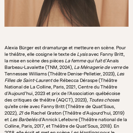
Alexia Bürger est dramaturge et metteure en scène. Pour
le théâtre, elle cosigne le texte de
Lysis
avec Fanny Britt,
la mise en scène des pièces
La femme qui fuit
d’Anaïs
Barbeau-Lavalette (TNM, 2024),
La Ménagerie de verre
de
Tennessee Williams (Théâtre Denise-Pelletier, 2023),
Les
Filles de Saint-Laurent
de Rébecca Déraspe (Théâtre
National de La Colline, Paris, 2021, Centre du Théâtre
d’Aujourd’hui, 2023 et prix de l’Association québécoise
des critiques de théâtre (AQCT), 2023),
Toutes choses
qu’elle crée avec Fanny Britt (Théâtre de Quat’Sous,
2022),
21
de Rachel Graton (Théâtre d’Aujourd’hui, 2019)
et
Les Barbelés
d’Annick Lefebvre (Théâtre national de la
Colline, Paris, 2017, et Théâtre de Quat’Sous, 2018). En
2018, elle écrit et met en scène
Les Hardings
pour le