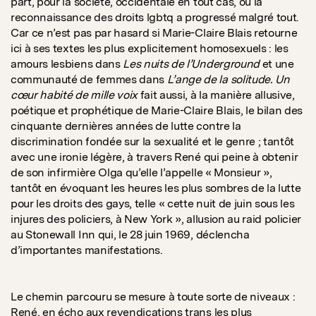
part, pour la société, occidentale en tout cas, où la
reconnaissance des droits lgbtq a progressé malgré tout.
Car ce n’est pas par hasard si Marie-Claire Blais retourne
ici à ses textes les plus explicitement homosexuels : les
amours lesbiens dans
Les nuits de l’Underground
et une
communauté de femmes dans
L’ange de la solitude. Un
cœur habité de mille voix
fait aussi, à la manière allusive,
poétique et prophétique de Marie-Claire Blais, le bilan des
cinquante dernières années de lutte contre la
discrimination fondée sur la sexualité et le genre ; tantôt
avec une ironie légère, à travers René qui peine à obtenir
de son infirmière Olga qu’elle l’appelle « Monsieur »,
tantôt en évoquant les heures les plus sombres de la lutte
pour les droits des gays, telle « cette nuit de juin sous les
injures des policiers, à New York », allusion au raid policier
au Stonewall Inn qui, le 28 juin 1969, déclencha
d’importantes manifestations.
Le chemin parcouru se mesure à toute sorte de niveaux :
René, en écho aux revendications trans les plus