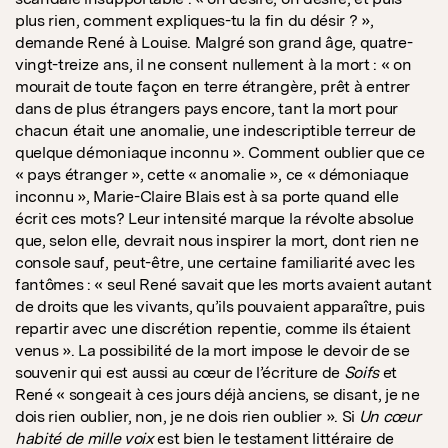
plus rien, comment expliques-tu la fin du désir ? »,
demande René à Louise. Malgré son grand âge, quatre-
vingt-treize ans, il ne consent nullement à la mort : « on
mourait de toute façon en terre étrangère, prêt à entrer
dans de plus étrangers pays encore, tant la mort pour
chacun était une anomalie, une indescriptible terreur de
quelque démoniaque inconnu ». Comment oublier que ce
« pays étranger », cette « anomalie », ce « démoniaque
inconnu », Marie-Claire Blais est à sa porte quand elle
écrit ces mots? Leur intensité marque la révolte absolue
que, selon elle, devrait nous inspirer la mort, dont rien ne
console sauf, peut-être, une certaine familiarité avec les
fantômes : « seul René savait que les morts avaient autant
de droits que les vivants, qu’ils pouvaient apparaître, puis
repartir avec une discrétion repentie, comme ils étaient
venus ». La possibilité de la mort impose le devoir de se
souvenir qui est aussi au cœur de l’écriture de
Soifs
et
René « songeait à ces jours déjà anciens, se disant, je ne
dois rien oublier, non, je ne dois rien oublier ». Si
Un cœur
habité de mille voix
est bien le testament littéraire de