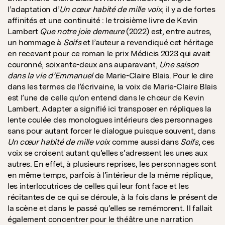
l’adaptation d’
Un cœur habité de mille voix
, il y a de fortes
affinités et une continuité : le troisième livre de Kevin
Lambert
Que notre joie demeure
(2022) est, entre autres,
un hommage à
Soifs
et l’auteur a revendiqué cet héritage
en recevant pour ce roman le prix Médicis 2023 qui avait
couronné, soixante-deux ans auparavant,
Une saison
dans la vie d’Emmanuel
de Marie-Claire Blais. Pour le dire
dans les termes de l’écrivaine, la voix de Marie-Claire Blais
est l’une de celle qu’on entend dans le chœur de Kevin
Lambert. Adapter a signifié ici transposer en répliques la
lente coulée des monologues intérieurs des personnages
sans pour autant forcer le dialogue puisque souvent, dans
Un cœur habité de mille voix
comme aussi dans
Soifs
, ces
voix se croisent autant qu’elles s’adressent les unes aux
autres. En effet, à plusieurs reprises, les personnages sont
en même temps, parfois à l’intérieur de la même réplique,
les interlocutrices de celles qui leur font face et les
récitantes de ce qui se déroule, à la fois dans le présent de
la scène et dans le passé qu’elles se remémorent. Il fallait
également concentrer pour le théâtre une narration