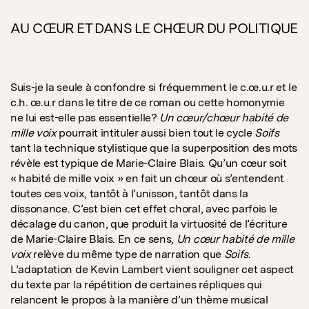
AU CŒUR ET DANS LE CHŒUR DU POLITIQUE
Suis-je la seule à confondre si fréquemment le c.œ.u.r et le
c.h. œ.u.r dans le titre de ce roman ou cette homonymie
ne lui est-elle pas essentielle?
Un cœur/chœur habité de
mille voix
pourrait intituler aussi bien tout le cycle
Soifs
tant la technique stylistique que la superposition des mots
révèle est typique de Marie-Claire Blais. Qu’un cœur soit
« habité de mille voix » en fait un chœur où s’entendent
toutes ces voix, tantôt à l’unisson, tantôt dans la
dissonance. C’est bien cet effet choral, avec parfois le
décalage du canon, que produit la virtuosité de l’écriture
de Marie-Claire Blais. En ce sens,
Un cœur habité de mille
voix
relève du même type de narration que
Soifs
.
L’adaptation de Kevin Lambert vient souligner cet aspect
du texte par la répétition de certaines répliques qui
relancent le propos à la manière d’un thème musical