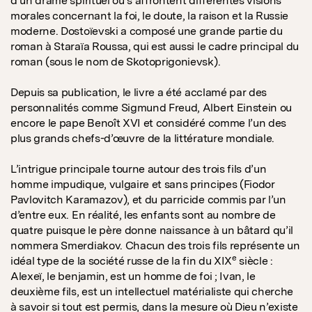
d’un drame spirituel où s’affrontent différentes visions
morales concernant la foi, le doute, la raison et la Russie
moderne. Dostoïevski a composé une grande partie du
roman à Staraïa Roussa, qui est aussi le cadre principal du
roman (sous le nom de Skotoprigonievsk).
Depuis sa publication, le livre a été acclamé par des
personnalités comme Sigmund Freud, Albert Einstein ou
encore le pape Benoît XVI et considéré comme l’un des
plus grands chefs-d’œuvre de la littérature mondiale.
L’intrigue principale tourne autour des trois fils d’un
homme impudique, vulgaire et sans principes (Fiodor
Pavlovitch Karamazov), et du parricide commis par l’un
d’entre eux. En réalité, les enfants sont au nombre de
quatre puisque le père donne naissance à un bâtard qu’il
nommera Smerdiakov. Chacun des trois fils représente un
e
idéal type de la société russe de la fin du XIX
siècle :
Alexeï, le benjamin, est un homme de foi ; Ivan, le
deuxième fils, est un intellectuel matérialiste qui cherche
à savoir si tout est permis, dans la mesure où Dieu n’existe