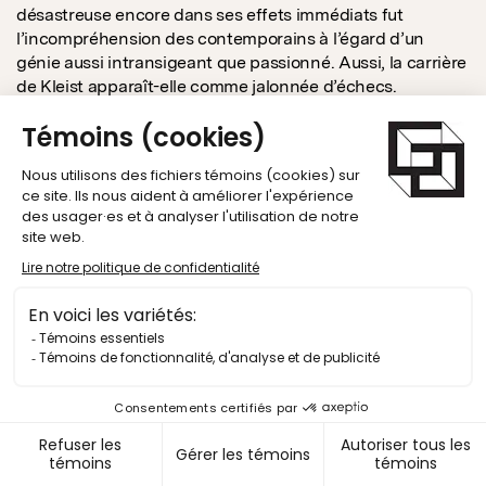
désastreuse encore dans ses effets immédiats fut
l’incompréhension des contemporains à l’égard d’un
génie aussi intransigeant que passionné. Aussi, la carrière
de Kleist apparaît-elle comme jalonnée d’échecs.
Kleist publia également des nouvelles remarquables par la
modernité ainsi que par la concision du ton.
Tiré du Petit Robert 2
LENZ (JAKOB MICHAEL
REINHOLD)
Poète et auteur dramatique allemand (1751-1792). Hôte de
Goethe à Weimar, il fut l’un des pionniers du Sturm und
Drang. Transposant ses propres expériences dans ses