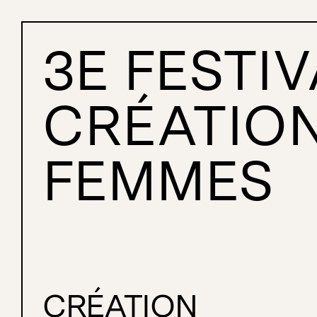
3E FESTIV
3e Festival de créations 
CRÉATION
FEMMES
CRÉATION