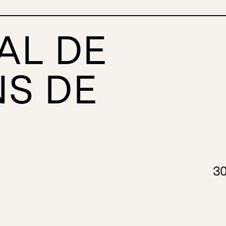
AL DE
de femmes
S DE
3