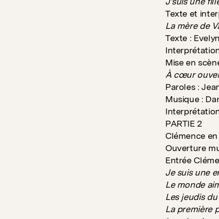
J’suis une fi
Texte et inte
La mère de V
Texte : Evely
Interprétatio
Mise en scène
À cœur ouve
Paroles : Je
Musique : Da
Interprétatio
PARTIE 2
Clémence en 
Ouverture mu
Entrée Cléme
Je suis une e
Le monde aim
Les jeudis d
La première 