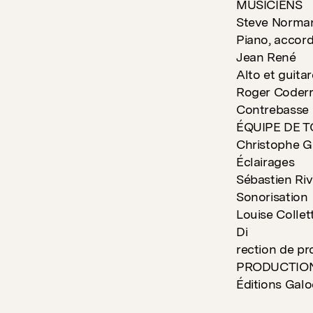
MUSICIENS
Steve Norma
Piano, accor
Jean René
Alto et guitar
Roger Coder
Contrebasse
ÉQUIPE DE 
Christophe 
Éclairages
Sébastien Ri
Sonorisation
Louise Collet
Di
rection de pr
PRODUCTIO
Éditions Galo