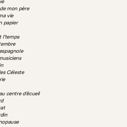
ie
 de mon père
ma vie
n papier
t l’temps
ptembre
espagnole
musiciens
in
es Céleste
rie
u centre d’écueil
rd
cat
rdin
énopause