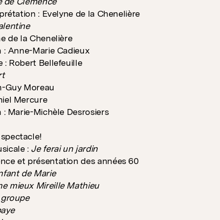
lle de Clémence
rprétation : Evelyne de la Chenelière
alentine
ne de la Chenelière
n : Anne-Marie Cadieux
 : Robert Bellefeuille
rt
an-Guy Moreau
niel Mercure
n : Marie-Michèle Desrosiers
spectacle!
sicale :
Je ferai un jardin
nce et présentation des années 60
nfant de Marie
e mieux Mireille Mathieu
u groupe
paye