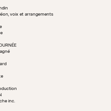
ndin
déon, voix et arrangements
e
re
TOURNÉE
Gagné
vard
te
oduction
N
che inc.