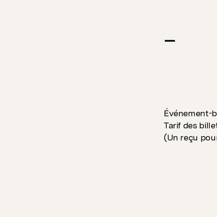
–
Événement-bé
Tarif des bill
(Un reçu pour