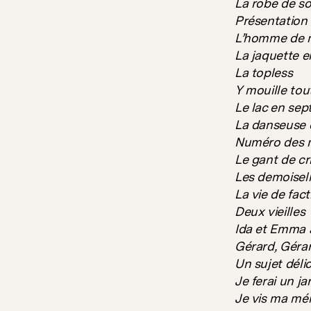
La robe de so
Présentation
L’homme de 
La jaquette e
La topless
Y mouille tou
Le lac en se
La danseuse 
Numéro des 
Le gant de cr
Les demoisell
La vie de fact
Deux vieilles
Ida et Emma a
Gérard, Géra
Un sujet déli
Je ferai un ja
Je vis ma m