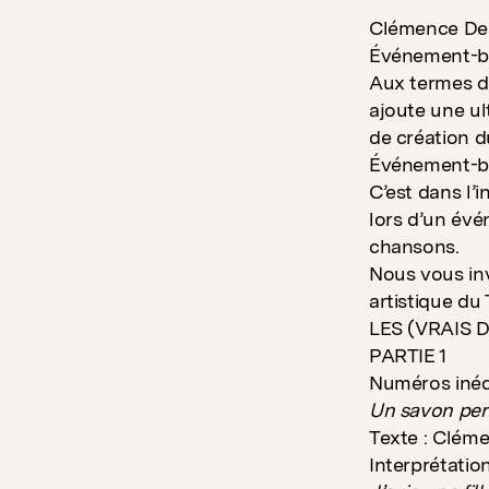
Clémence Des
Événement-bé
Aux termes d
ajoute une ul
de création 
Événement-bé
C’est dans l’
lors d’un évé
chansons.
Nous vous inv
artistique d
LES (VRAIS 
PARTIE 1
Numéros inéd
Un savon per
Texte : Clém
Interprétatio