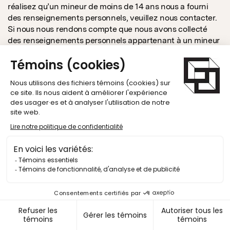
réalisez qu’un mineur de moins de 14 ans nous a fourni
des renseignements personnels, veuillez nous contacter.
Si nous nous rendons compte que nous avons collecté
des renseignements personnels appartenant à un mineur
de moins de 14 ans sans consentement parental, nous
détruirons tous renseignements qui auraient pu être
recueillis.
11.
MODIFICATIONS APPORTÉES À LA
POLITIQUE
Nous nous réservons le droit de modifier la présente
Politique à tout moment. Veuillez consulter cette page
régulièrement pour rester informé·e des modifications
effectuées à la présente Politique. Sauf mention contraire,
les modifications à cette Politique entrent en vigueur dès
leur publication sur notre Site Web. Si nous modifions la